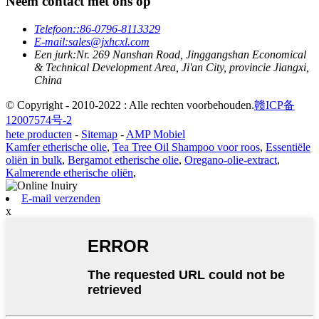
Neem contact met ons op
Telefoon:
:86-0796-8113329
E-mail:
sales@jxhcxl.com
Een jurk:
Nr. 269 Nanshan Road, Jinggangshan Economical
& Technical Development Area, Ji'an City, provincie Jiangxi,
China
© Copyright - 2010-2022 : Alle rechten voorbehouden.
赣ICP备
12007574号-2
hete producten
-
Sitemap
-
AMP Mobiel
Kamfer etherische olie
,
Tea Tree Oil Shampoo voor roos
,
Essentiële
oliën in bulk
,
Bergamot etherische olie
,
Oregano-olie-extract
,
Kalmerende etherische oliën
,
E-mail verzenden
x