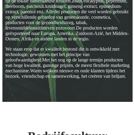
uit de lokale binnenlandse kruiden.Zoals eucalyptus, pepermunt,
theeboom, patchouli.kruidnagel, ginseng-extract, epimedium-
extract, paeonol enz. Allerlei producten die veel worden gebruikt
op verschillende gebieden van geneeskunde, cosmetica,
producten voor de gezondheidszorg, tabak,
levensmiddelenadditieven enzovoort.De producten worden
geëxporteerd naar Europa, Amerika, Zuidoost-Azië, het Midden-
Oosten, Afrika en andere landen in de regio.
We staan ​​​​erop dat er kwaliteit bestond die is ontwikkeld met
technologie, gewonnen met het principe van
geloofwaardigheid.Met het oog op de lange termijn producten
van hoge kwaliteit, gunstige prijzen, de meest flexibele marketing
mechanisme.Warm welkom nieuwe en oude klanten tijdens het
bezoek, vriendschap en samenwerking, het creëren van briljant.