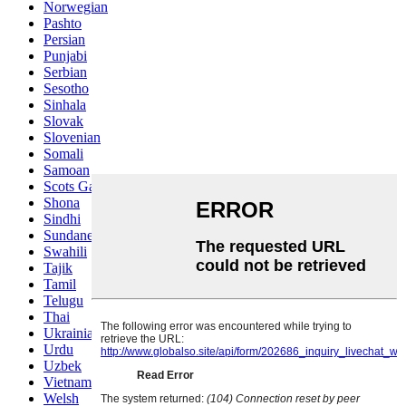
Norwegian
Pashto
Persian
Punjabi
Serbian
Sesotho
Sinhala
Slovak
Slovenian
Somali
Samoan
Scots Gaelic
Shona
Sindhi
Sundanese
Swahili
Tajik
Tamil
Telugu
Thai
Ukrainian
Urdu
Uzbek
Vietnamese
Welsh