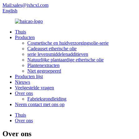
Mail:sales@jxhcxl.com
English
Thuis
Producten
Cosmetische en huidverzorgingsolie-serie
Cadeauset etherische olie
serie levensmiddelenadditieven
Natuurlijke plantaardige etherische olie
Plantenextracten
Niet gegroepeerd
Producten lijst
Nieuws
Veelgestelde vragen
Over ons
Fabrieksrondleiding
Neem contact met ons op
Thuis
Over ons
Over ons