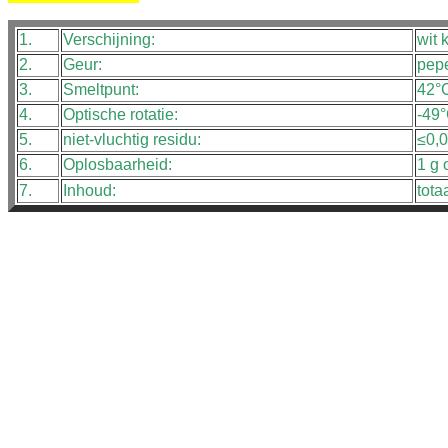
1.
Verschijning:
wit k
2.
Geur:
pep
3.
Smeltpunt:
42°
4.
Optische rotatie:
-49
5.
niet-vluchtig residu:
≤0,
6.
Oplosbaarheid:
1 g 
7.
Inhoud:
tota