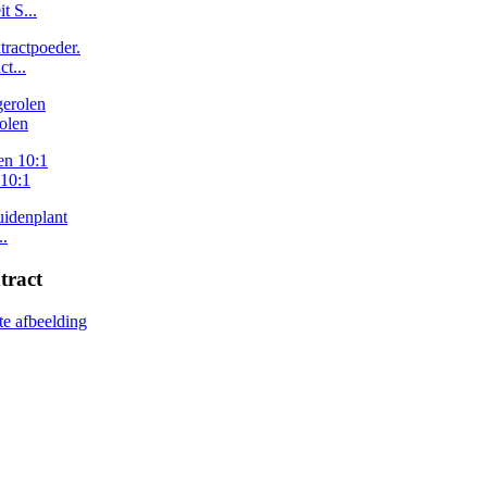
t S...
t...
olen
 10:1
..
tract