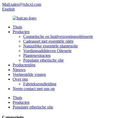
Mail:sales@jxhcxl.com
English
Thuis
Producten
Cosmetische en huidverzorgingsoliënserie
Cadeauset met essentiële oliën
Natuurlijke essentiële plantenolie
Voedingsadditieven Olieserie
Plantenextracten
Populaire etherische olie
Productenlijst
Nieuws
Veelgestelde vragen
Over ons
Fabrieksrondleiding
Neem contact met ons op
Thuis
Producten
Populaire etherische olie
Categorieën