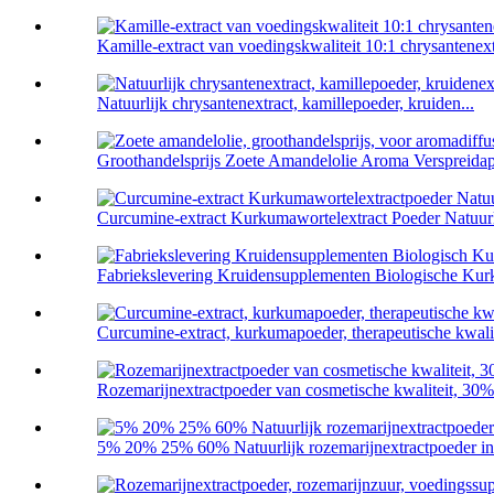
Kamille-extract van voedingskwaliteit 10:1 chrysantenextr
Natuurlijk chrysantenextract, kamillepoeder, kruiden...
Groothandelsprijs Zoete Amandelolie Aroma Verspreidapp
Curcumine-extract Kurkumawortelextract Poeder Natuurli
Fabriekslevering Kruidensupplementen Biologische Kur
Curcumine-extract, kurkumapoeder, therapeutische kwalit
Rozemarijnextractpoeder van cosmetische kwaliteit, 30
5% 20% 25% 60% Natuurlijk rozemarijnextractpoeder in 