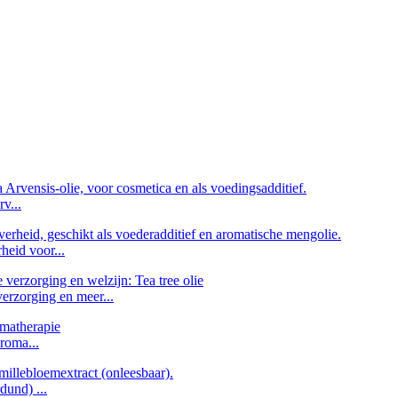
v...
heid voor...
verzorging en meer...
roma...
dund) ...