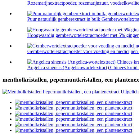
Rozemarijnextractpoeder, rozemarijnzuur, voedselkwalitei
Puur natuurlijk gemberextract in bulk Gemberwortelextrac
Hoogwaardig gemberwortelextractpoeder met 5% ginger
Gemberwortelextractpoeder voor voeding en medicijnen
Angelica sinensis (Angelicawortelextract) Chinees kruid.
mentholkristallen, pepermuntkristallen, een plantenex