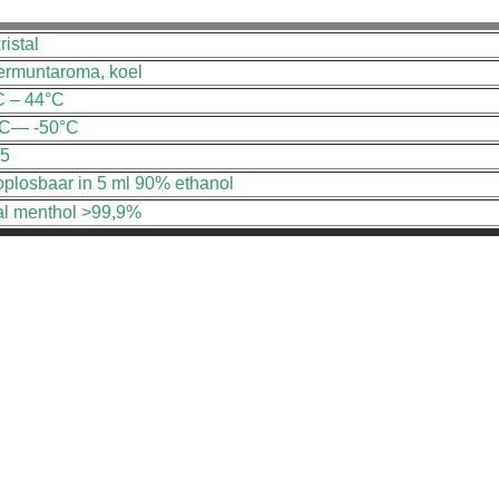
ristal
ermuntaroma, koel
C – 44°C
°C— -50°C
05
oplosbaar in 5 ml 90% ethanol
al menthol >99,9%