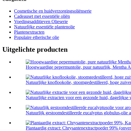
Cosmetische en huidverzorgingsoliënserie
Cadeauset met essentiële oliën
Voedingsadditieven Olieserie
Natuurlijke essentiële plantenolie
Plantenextracten
Populaire etherische olie
Uitgelichte producten
Hoogwaardige pepermuntolie, puur natuurlijk, Mentha Ar
Natuurlijke knoflookolie, stoomgedestilleerd, hoge zuiver
Natuurlijke extracten voor een gezonde huid, dagelijkse 
Natuurlijk gestoomdestilleerde eucalyptus globulus-olie a
Plantaardig extract: Chrysantenextractpoeder 99% (onver