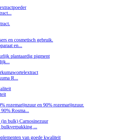
act...
araat en...
jk...
kuma R...
eit
% 90% Rosma...
bulkverpakking ...